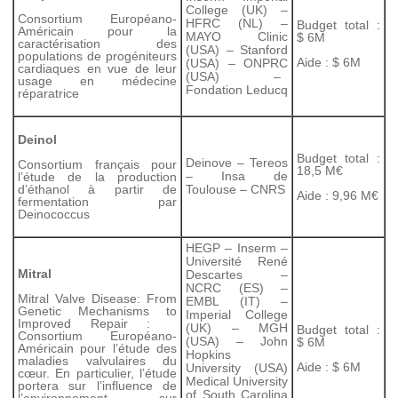
College (UK) –
Consortium Européano-
HFRC (NL) –
Budget total :
Américain pour la
MAYO Clinic
$ 6M
caractérisation des
(USA) – Stanford
populations de progéniteurs
Aide : $ 6M
(USA) – ONPRC
cardiaques en vue de leur
(USA) –
usage en médecine
Fondation Leducq
réparatrice
Deinol
Budget total :
Deinove – Tereos
Consortium français pour
18,5 M€
– Insa de
l’étude de la production
d’éthanol à partir de
Toulouse – CNRS
Aide : 9,96 M€
fermentation par
Deinococcus
HEGP – Inserm –
Université René
Mitral
Descartes –
NCRC (ES) –
Mitral Valve Disease: From
EMBL (IT) –
Genetic Mechanisms to
Imperial College
Improved Repair :
(UK) – MGH
Budget total :
Consortium Européano-
(USA) – John
$ 6M
Américain pour l’étude des
Hopkins
maladies valvulaires du
Aide : $ 6M
University (USA)
cœur. En particulier, l’étude
Medical University
portera sur l’influence de
of South Carolina
l’environnement sur