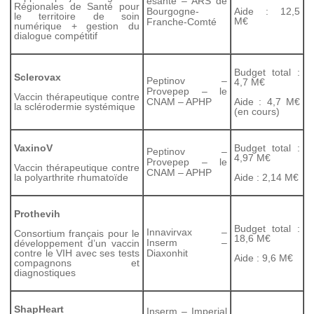
esanté – ARS de
Régionales de Santé pour
Bourgogne-
Aide : 12,5
le territoire de soin
M€
Franche-Comté
numérique + gestion du
dialogue compétitif
Budget total :
Sclerovax
Peptinov –
4,7 M€
Provepep – le
Vaccin thérapeutique contre
CNAM – APHP
Aide : 4,7 M€
la sclérodermie systémique
(en cours)
VaxinoV
Budget total :
Peptinov –
4,97 M€
Provepep – le
Vaccin thérapeutique contre
CNAM – APHP
la polyarthrite rhumatoïde
Aide : 2,14 M€
Prothevih
Budget total :
Innavirvax –
Consortium français pour le
18,6 M€
Inserm –
développement d’un vaccin
contre le VIH avec ses tests
Diaxonhit
Aide : 9,6 M€
compagnons et
diagnostiques
ShapHeart
Inserm – Imperial