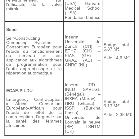
(USA) – Harvard
l’efficacité de la valve
Medical School
mitrale
(USA) –
Fondation Leducq
Seco
Inserm –
Self-Constructing
Université de
Computing Systems :
Budget total :
Zurich (CH) –
Consortium Européen pour
5,87 M€
ETHZ (CH) –
l’étude du fonctionnement
du cerveau et son
FIAS (GE) –
Aide : 4,6 M€
application aux algorithmes
GRAZ (AU) –
de programmation pour
CNRC (NL)
l’auto apprentissage et la
réparation automatique
I
nserm – IRD –
INED – SAREGE
ECAF-PILDU
(Sénégal) –
INSEA (Maroc) –
Emergency Contraception
Budget total :
HRU (Ghana) –
in Africa : Consortium
3,13 M€
Européano-Africain pour
ISSP (Burkina
l’étude de l’effet de la
Fasso) –
Aide : 2,35 M€
contraception d’urgence sur
Université de
la santé des femmes
Louvain la neuve
africaines
(BE) – LSHTM
(UK)