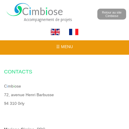
Retour au site
Cimbiose
☰ MENU
CONTACTS
C
i
mb
i
ose
72, avenue Henri Barbusse
94 310 0rly