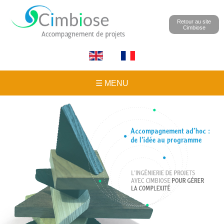
Retour au site
Cimbiose
☰ MENU