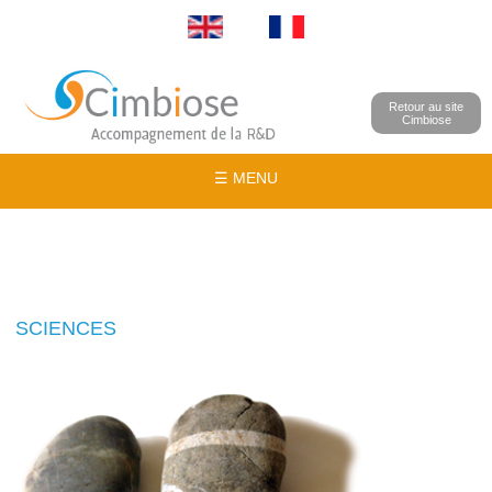
Retour au site
Cimbiose
☰ MENU
SCIENCES