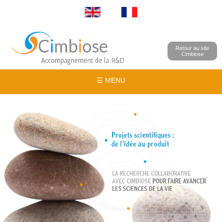
Retour au site
Cimbiose
☰ MENU